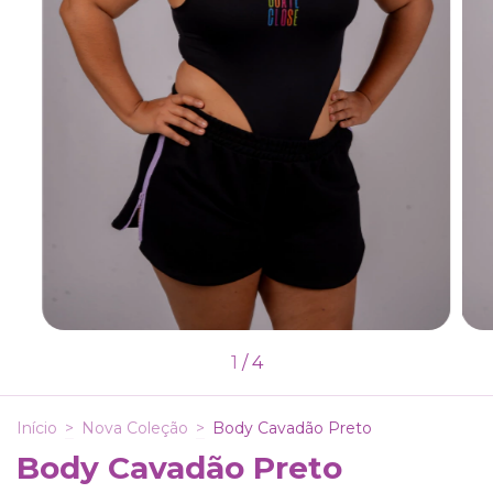
1
/
4
Início
>
Nova Coleção
>
Body Cavadão Preto
Body Cavadão Preto